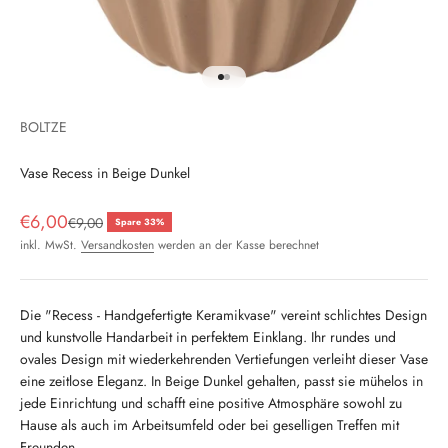
Gehe zu Element 1
Gehe zu Element 2
BOLTZE
Vase Recess in Beige Dunkel
Angebot
€6,00
Regulärer Preis
€9,00
Spare 33%
inkl. MwSt.
Versandkosten
werden an der Kasse berechnet
Die "Recess - Handgefertigte Keramikvase" vereint schlichtes Design
und kunstvolle Handarbeit in perfektem Einklang. Ihr rundes und
ovales Design mit wiederkehrenden Vertiefungen verleiht dieser Vase
eine zeitlose Eleganz. In Beige Dunkel gehalten, passt sie mühelos in
jede Einrichtung und schafft eine positive Atmosphäre sowohl zu
Hause als auch im Arbeitsumfeld oder bei geselligen Treffen mit
Freunden.