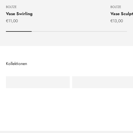
BOLTZE
BOLTZE
Vase Swirling
Vase Sculpt
Angebot
Angebot
€11,00
€13,00
Aschenbecher
Vasen